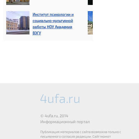
Уфимский фи
Институт психологии и
Институт эко
социально-культурной
информатики 
работы НОУ Академия
НОУ ВПО Акад
ВЭГУ
© 4ufa.ru, 2014
Информационный портал
Публикация материалов с сайта возможна только с
письменного согласия редакции. Сайт может