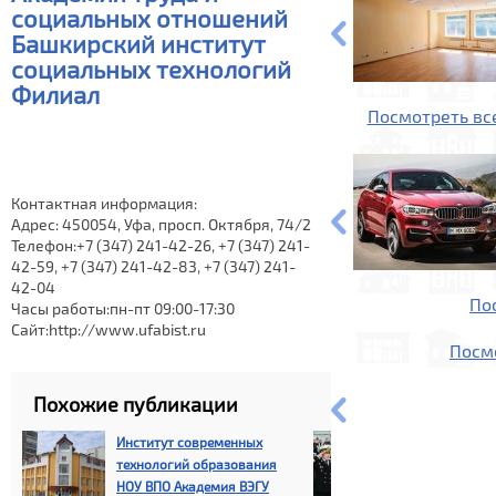
социальных отношений
Башкирский институт
социальных технологий
Филиал
Посмотреть вс
Контактная информация:
Адрес: 450054, Уфа, просп. Октября, 74/2
Телефон:+7 (347) 241-42-26, +7 (347) 241-
42-59, +7 (347) 241-42-83, +7 (347) 241-
42-04
По
Часы работы:пн-пт 09:00-17:30
Сайт:http://www.ufabist.ru
Посм
Похожие публикации
Институт современных
Московская
технологий образования
государствен
НОУ ВПО Академия ВЭГУ
водного тран