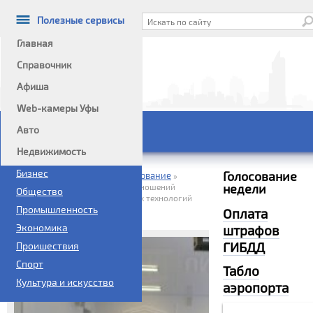
Полезные сервисы
Главная
Справочник
Афиша
Информационный портал
Web-камеры Уфы
Авто
Главное меню
Недвижимость
Политика
Бизнес
Голосование
Домой
Справочник
Образование
»
»
»
недели
Академия труда и социальных отношений
Общество
Башкирский институт социальных технологий
Промышленность
Филиал
Оплата
Экономика
штрафов
ГИБДД
Проишествия
Спорт
Табло
Культура и искусство
аэропорта