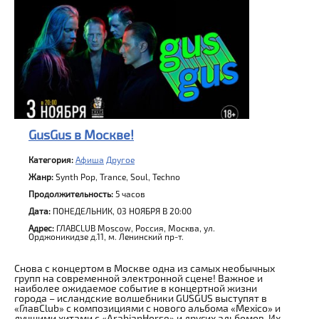
GusGus в Москве!
Категория:
Афиша
Другое
Жанр:
Synth Pop, Trance, Soul, Techno
Продолжительность:
5 часов
Дата:
ПОНЕДЕЛЬНИК, 03 НОЯБРЯ В 20:00
Адрес:
ГЛАВCLUB Moscow, Россия, Москва, ул.
Орджоникидзе д.11, м. Ленинский пр-т.
Снова с концертом в Москве одна из самых необычных
групп на современной электронной сцене! Важное и
наиболее ожидаемое событие в концертной жизни
города – исландские волшебники GUSGUS выступят в
«ГлавClub» с композициями с нового альбома «Mexico» и
лучшими хитами с «ArabianHorse» и других альбомов. Их