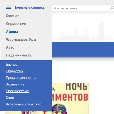
Полезные сервисы
Главная
Справочник
Афиша
Информационный портал
Web-камеры Уфы
Авто
Главное меню
Недвижимость
Политика
Бизнес
Общество
Афиша
Промышленность
Экономика
Проишествия
Спорт
Культура и искусство