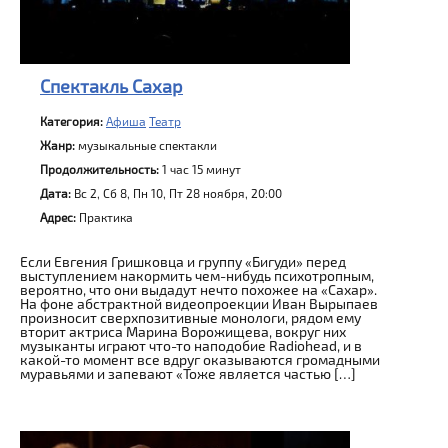
Спектакль Сахар
Категория:
Афиша
Театр
Жанр:
музыкальные спектакли
Продолжительность:
1 час 15 минут
Дата:
Вс 2, Сб 8, Пн 10, Пт 28 ноября, 20:00
Адрес:
Практика
Если Евгения Гришковца и группу «Бигуди» перед
выступлением накормить чем-нибудь психотропным,
вероятно, что они выдадут нечто похожее на «Сахар».
На фоне абстрактной видеопроекции Иван Вырыпаев
произносит сверхпозитивные монологи, рядом ему
вторит актриса Марина Ворожищева, вокруг них
музыканты играют что-то наподобие Radiohead, и в
какой-то момент все вдруг оказываются громадными
муравьями и запевают «Тоже является частью […]