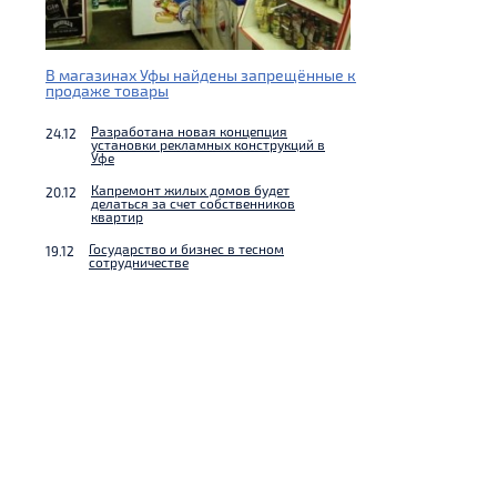
В магазинах Уфы найдены запрещённые к
продаже товары
Разработана новая концепция
24.12
установки рекламных конструкций в
Уфе
Капремонт жилых домов будет
20.12
делаться за счет собственников
квартир
Государство и бизнес в тесном
19.12
сотрудничестве