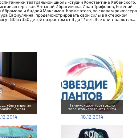
оспитанники театральной школы-студии Константина Хабенского,
мские актеры как Алтынай Ибрагимова, Иван Трифонов, Евгений
 Абрамова и Андрей Максимов. Кроме этого, по словам режиссера
ура Сафиуллина, продемонстрировать свои силы в актерском
гут 80 из 350 детей возрастом от 8 до 17 лет. Все они являются...
суд Уфы запретил
Гала-концерт «Созвездие
annibal Corpse
талантов» состоится в Уфе
.12.2014
18.12.2014