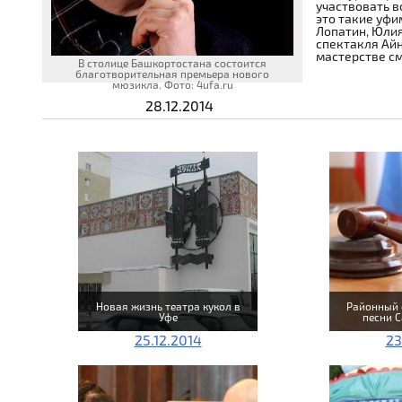
участвовать в
это такие уфи
Лопатин, Юлия
спектакля Айн
мастерстве смо
В столице Башкортостана состоится
благотворительная премьера нового
мюзикла. Фото: 4ufa.ru
28.12.2014
Новая жизнь театра кукол в
Районный 
Уфе
песни C
25.12.2014
23