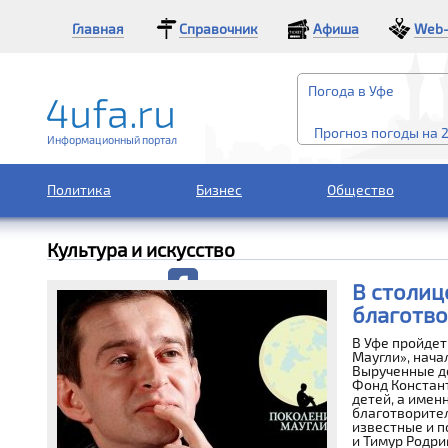
Главная
Справочник
Афиша
Web-
Погода в Уфе
Прогноз погоды на 
Информационный портал
Политика
Бизнес
Общество
Культура и искусство
В столиц
благотво
В Уфе пройдет
Маугли», нача
Вырученные де
Фонд Констан
детей, а именн
благотворите
известные и п
и Тимур Родри