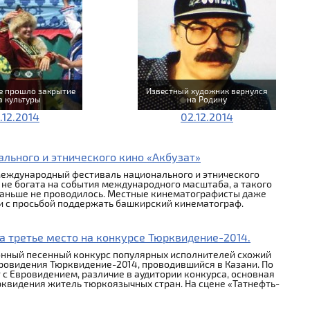
е прошло закрытие
Известный художник вернулся
а культуры
на Родину
.12.2014
02.12.2014
ьного и этнического кино «Акбузат»
 Международный фестиваль национального и этнического
 не богата на события международного масштаба, а такого
раньше не проводилось. Местные кинематографисты даже
ки с просьбой поддержать башкирский кинематограф.
а третье место на конкурсе Тюрквидение-2014.
онный песенный конкурс популярных исполнителей схожий
вровидения Тюрквидение-2014, проводившийся в Казани. По
 с Евровидением, различие в аудитории конкурса, основная
квидения житель тюркоязычных стран. На сцене «Татнефть-