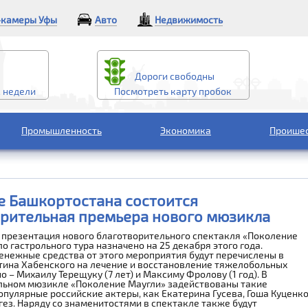
камеры Уфы
Авто
Недвижимость
Дороги свободны
2 недели
Посмотреть карту пробок
Промышленность
Экономика
Проише
е Башкортостана состоится
рительная премьера нового мюзикла
 презентация нового благотворительного спектакля «Поколение
ло гастрольного тура назначено на 25 декабря этого года.
нежные средства от этого мероприятия будут перечислены в
тина Хабенского на лечение и восстановление тяжелобольных
о – Михаилу Терещуку (7 лет) и Максиму Фролову (1 год). В
льном мюзикле «Поколение Маугли» задействованы такие
опулярные российские актеры, как Екатерина Гусева, Гоша Куценк
гез. Наряду со знаменитостями в спектакле также будут