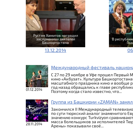
Рустэм Хамитов наградил
заслуженных деятелей
В республик
Башкортостана
Год
13.12.2014
06
Международный фестиваль национал
С 27 по 29 ноябре в Уфе прошел Первый
кино «Акбузат». Культура Башкортостана
масштабного праздника кино и вообще 
год назад обращались к главе республи
01.12.2014
Поэтому когда стало известно, что...
Группа из Башкирии «ZAMAN» занял
Закончился II Международный телевизи
по сути тюркский аналог знаменитого Е
значению конкурс Turkvizyon сравнивают
масса болельщиков за исполнителей Тюр
28.11.2014
Арены» показывали своё...