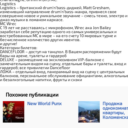
Logistics
Logistics – британский drum’n’bass-диджей, Matt Gresham,
изменивший направление drum’n’bass-жанра, привнеся свое
совершенно новое и уникальное звучание – смесь техно, электро и
джаз музыки в ломаном каркасе.
MC Wrec
С 19 лет не расставаясь с микрофоном, Wrec ака Jon Bailey
заработал себе репутацию одного из самых универсальных и
востребованных МС в мире – на его счету 10 мировых турне и
бесчисленное количество других ивентов.
и другие!
Категории билетов:
DANCEFLOOR – доступ на танцпол. В Вашем распоряжении будут
бары на арене, туалеты и гардероб
DELUXE – размещение на эксклюзивном VIP-балконе с
замечательным видом на сцену, отдельные бары и туалеты, вход и
гардероб; все привилегии Dancefloor
ЛОЖА – отдельный вход, панорамный вид на сцену с центральных
балконов, персональное обслуживание официантами, алкогольны
и безалкогольные напитки, фрукты и снэки
Похожие публикации
New World Punx
Продажа
однокомна
квартиры,
Коломенская