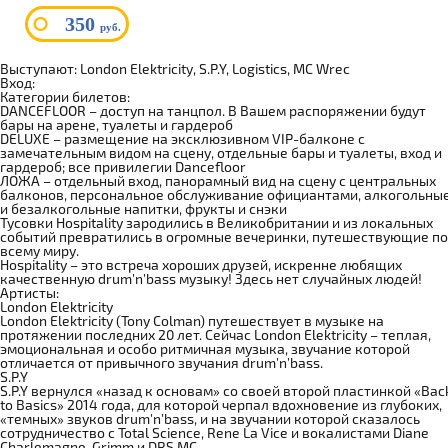
350
руб.
Выступают: London Elektricity, S.P.Y, Logistics, MC Wrec
Вход:
Категории билетов:
DANCEFLOOR – доступ на танцпол. В Вашем распоряжении будут
бары на арене, туалеты и гардероб
DELUXE – размещение на эксклюзивном VIP-балконе с
замечательным видом на сцену, отдельные бары и туалеты, вход и
гардероб; все привилегии Dancefloor
ЛОЖА – отдельный вход, панорамный вид на сцену с центральных
балконов, персональное обслуживание официантами, алкогольны
и безалкогольные напитки, фрукты и снэки
Тусовки Hospitality зародились в Великобритании и из локальных
событий превратились в огромные вечеринки, путешествующие по
всему миру.
Hospitality – это встреча хороших друзей, искренне любящих
качественную drum’n’bass музыку! Здесь нет случайных людей!
Артисты:
London Elektricity
London Elektricity (Tony Colman) путешествует в музыке на
протяжении последних 20 лет. Сейчас London Elektricity – теплая,
эмоциональная и особо ритмичная музыка, звучание которой
отличается от привычного звучания drum’n’bass.
S.P.Y
S.P.Y вернулся «назад к основам» со своей второй пластинкой «Bac
to Basics» 2014 года, для которой черпал вдохновение из глубоких,
«темных» звуков drum’n’bass, и на звучании которой сказалось
сотрудничество с Total Science, Rene La Vice и вокалистами Diane
Charlemagne, Grimm и DRS MC.