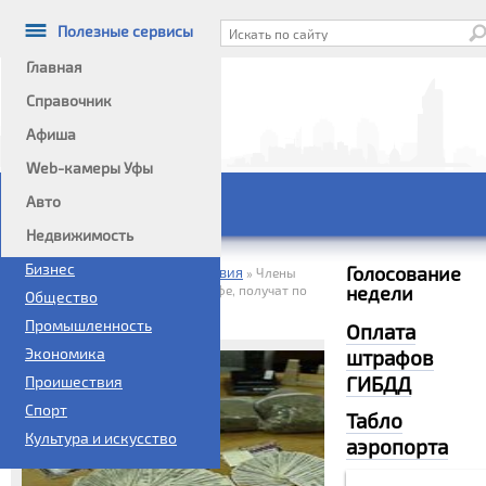
Полезные сервисы
Главная
Справочник
Афиша
Информационный портал
Web-камеры Уфы
Авто
Главное меню
Недвижимость
Политика
Бизнес
Голосование
Домой
Новости
Проишествия
»
»
»
Члены
недели
наркокартеля, действующего в Уфе, получат по
Общество
заслугам
Промышленность
Оплата
Экономика
штрафов
ГИБДД
Проишествия
Спорт
Табло
Культура и искусство
аэропорта