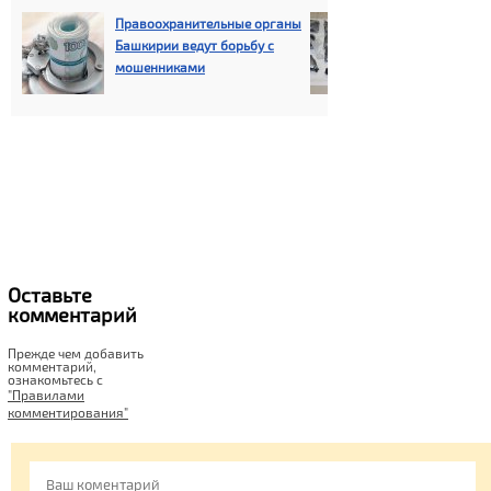
Правоохранительные органы
В Башкортост
Башкирии ведут борьбу с
увеличилось 
мошенниками
отравлений «
Оставьте
комментарий
Прежде чем добавить
комментарий,
ознакомьтесь c
"Правилами
комментирования"