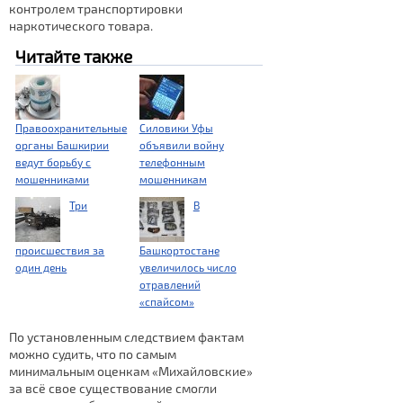
контролем транспортировки
наркотического товара.
Читайте также
Правоохранительные
Силовики Уфы
органы Башкирии
объявили войну
ведут борьбу с
телефонным
мошенниками
мошенникам
Три
В
происшествия за
Башкортостане
один день
увеличилось число
отравлений
«спайсом»
По установленным следствием фактам
можно судить, что по самым
минимальным оценкам «Михайловские»
за всё свое существование смогли