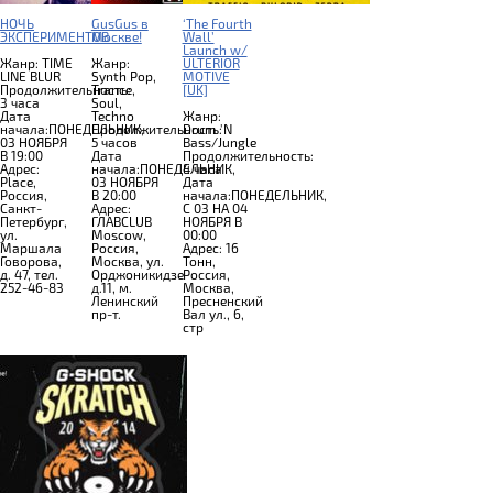
НОЧЬ
GusGus в
‘The Fourth
ЭКСПЕРИМЕНТОВ
Москве!
Wall’
Launch w/
Жанр: TIME
Жанр:
ULTERIOR
LINE BLUR
Synth Pop,
MOTIVE
Продолжительность:
Trance,
[UK]
3 часа
Soul,
Дата
Techno
Жанр:
начала:ПОНЕДЕЛЬНИК,
Продолжительность:
Drum 'N
03 НОЯБРЯ
5 часов
Bass/Jungle
В 19:00
Дата
Продолжительность:
Адрес:
начала:ПОНЕДЕЛЬНИК,
4 часа
Place,
03 НОЯБРЯ
Дата
Россия,
В 20:00
начала:ПОНЕДЕЛЬНИК,
Санкт-
Адрес:
C 03 НА 04
Петербург,
ГЛАВCLUB
НОЯБРЯ В
ул.
Moscow,
00:00
Маршала
Россия,
Адрес: 16
Говорова,
Москва, ул.
Тонн,
д. 47, тел.
Орджоникидзе
Россия,
252-46-83
д.11, м.
Москва,
Ленинский
Пресненский
пр-т.
Вал ул., 6,
стр