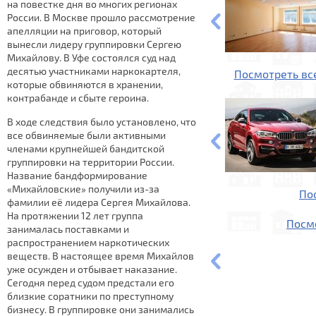
на повестке дня во многих регионах
России. В Москве прошло рассмотрение
апелляции на приговор, который
вынесли лидеру группировки Сергею
Михайлову. В Уфе состоялся суд над
десятью участниками наркокартеля,
Посмотреть вс
которые обвиняются в хранении,
контрабанде и сбыте героина.
В ходе следствия было установлено, что
все обвиняемые были активными
членами крупнейшей бандитской
группировки на территории России.
Название бандформирование
«Михайловские» получили из-за
По
фамилии её лидера Сергея Михайлова.
На протяжении 12 лет группа
Посм
занималась поставками и
распространением наркотических
веществ. В настоящее время Михайлов
уже осужден и отбывает наказание.
Сегодня перед судом предстали его
близкие соратники по преступному
бизнесу. В группировке они занимались