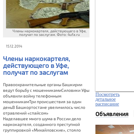
Члены наркокартеля, действующего в Уфе,
получат по заслугам. Фото: 4ufa.ru
15.12.2014
Члены наркокартеля,
действующего в Уфе,
получат по заслугам
Правоохранительные органы Башкирии
ведут борьбу с мошенникамиСиловики Уфы
Посмотреть
объявили войну телефонным
детальное
мошенникамТри происшествия за один
расписание
деньВ Башкортостане увеличилось число
отравлений «спайсом»
Объявления
Наделавшее много шума в России дело
наркокартеля, созданного преступной
группировкой «Михайловские», стояло