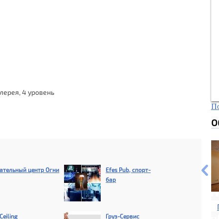
алерея, 4 уровень
По
О
ательный центр Огни
Efes Pub, спорт-
бар
Ceiling
Груз-Сервис