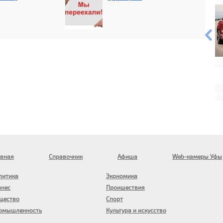
авная
Справочник
Афиша
Web-камеры Уфы
литика
Экономика
знес
Проишествия
щество
Спорт
омышленность
Культура и искусство