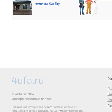
комплекс Кул-Тау
Гл
По
© 4ufa.ru, 2014
Би
Информационный портал
Об
Пр
Публикация материалов с сайта возможна только с
письменного согласия редакции. Сайт может содержать