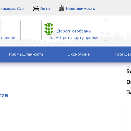
камеры Уфы
Авто
Недвижимость
Дороги свободны
2 недели
Посмотреть карту пробок
Промышленность
Экономика
Проише
Г
О
Т
zza