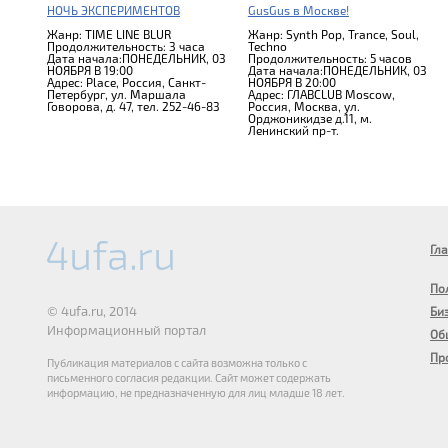
НОЧЬ ЭКСПЕРИМЕНТОВ
GusGus в Москве!
Жанр: TIME LINE BLUR
Жанр: Synth Pop, Trance, Soul,
Продолжительность: 3 часа
Techno
Дата начала:ПОНЕДЕЛЬНИК, 03
Продолжительность: 5 часов
НОЯБРЯ В 19:00
Дата начала:ПОНЕДЕЛЬНИК, 03
Адрес: Place, Россия, Санкт-
НОЯБРЯ В 20:00
Петербург, ул. Маршала
Адрес: ГЛАВCLUB Moscow,
Говорова, д. 47, тел. 252-46-83
Россия, Москва, ул.
Орджоникидзе д.11, м.
Ленинский пр-т.
Гл
По
© 4ufa.ru, 2014
Би
Информационный портал
Об
Пр
Публикация материалов с сайта возможна только с
письменного согласия редакции. Сайт может содержать
информацию, не предназначенную для лиц младше 18 лет.