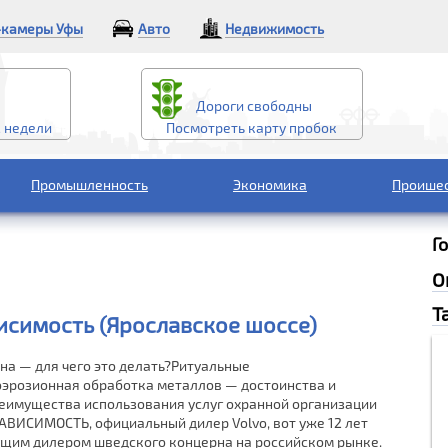
камеры Уфы
Авто
Недвижимость
Дороги свободны
2 недели
Посмотреть карту пробок
Промышленность
Экономика
Проише
Г
О
Т
исимость (Ярославское шоссе)
на — для чего это делать?Ритуальные
оэрозионная обработка металлов — достоинства и
еимущества использования услуг охранной организации
ВИСИМОСТЬ, официальный дилер Volvo, вот уже 12 лет
ущим дилером шведского концерна на российском рынке.