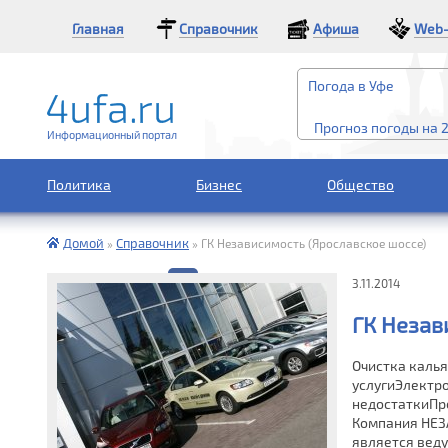
Главная
Справочник
Афиша
Web-
Погода в Уфе
Прогноз погоды на 
Информационный портал
Политика
Бизнес
Общество
Домой
Справочник
»
»
ГК Независимость (Ярославское шоссе)
3.11.2014
ГК Незав
Очистка калья
услугиЭлектр
недостаткиПр
Компания НЕЗА
является вед