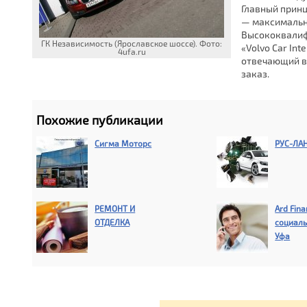
Главный прин
— максимально
Высококвалиф
ГК Независимость (Ярославское шоссе). Фото:
«Volvo Car In
4ufa.ru
отвечающий в
заказ.
Похожие публикации
Сигма Моторс
РУС-ЛА
РЕМОНТ И
Ard Fin
ОТДЕЛКА
социал
Уфа