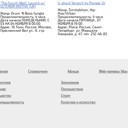
‘The Fourth Wall’ Launch w/
G-shock Skratch by Pioneer DJ
ULTERIOR MOTIVE [UK]
Жанр: Turntablism, Hip-
Жанр: Drum 'N Bass/Jungle
Hop/Urban
Продолжительность: 4 часа
Продолжительность: 4 часа
Дата начала:ПОНЕДЕЛЬНИК, C
Дата начала:ПЯТНИЦА , 07
03 НА 04 НОЯБРЯ В 00:00
НОЯБРЯ В 19:00
Адрес: 16 Тонн, Россия, Москва,
Адрес: Place, Россия, Санкт-
Пресненский Вал ул., 6, стр
Петербург, ул. Маршала
Говорова, д. 47, тел. 252-46-83
авная
Справочник
Афиша
Web-камеры Уфы
литика
Экономика
знес
Проишествия
щество
Спорт
омышленность
Культура и искусство