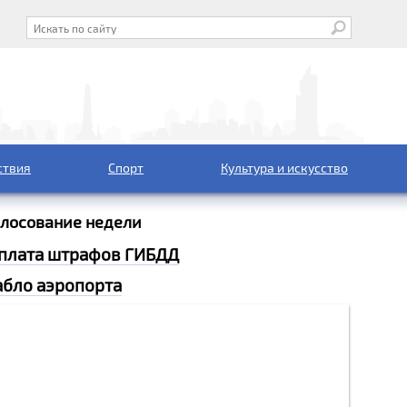
ствия
Спорт
Культура и искусство
олосование недели
плата штрафов ГИБДД
абло аэропорта