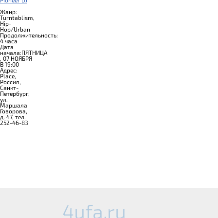
Pioneer DJ
Жанр:
Turntablism,
Hip-
Hop/Urban
Продолжительность:
4 часа
Дата
начала:ПЯТНИЦА
, 07 НОЯБРЯ
В 19:00
Адрес:
Place,
Россия,
Санкт-
Петербург,
ул.
Маршала
Говорова,
д. 47, тел.
252-46-83