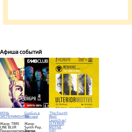
Афиша событий
НОЧЬ
GusGus в
‘The Fourth
ЭКСПЕРИМЕНТОВ
Москве!
Wall’
Launch w/
Жанр: TIME
Жанр:
ULTERIOR
LINE BLUR
Synth Pop,
MOTIVE
Продолжительность:
Trance,
[UK]