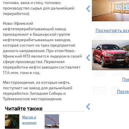
топливо, авиа и спец. топливо;
производство сырья для дальнейшей
переработки).
Ново-Уфимский
нефтеперерабатывающий завод
Посмотреть вс
принадлежит к башкирской группе
нефтеперерабатывающих заводов,
которая состоит из трех предприятий
данного направления. При этом Ново-
Уфимский НПЗ является лидером в своей
сфере производства. Первичная
переработка нефти заводом составляет
17,4 млн. тонн в год.
По
Месторождения, из которых нефть
поступает на завод для дальнейшей
Посм
переработки: Западная Сибирь и
Туймазинское месторождение.
Читайте также
Магия и
алхимия