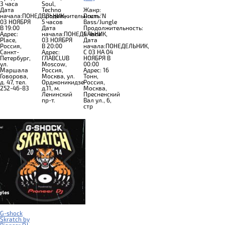
3 часа
Soul,
Дата
Techno
Жанр:
начала:ПОНЕДЕЛЬНИК,
Продолжительность:
Drum 'N
03 НОЯБРЯ
5 часов
Bass/Jungle
В 19:00
Дата
Продолжительность:
Адрес:
начала:ПОНЕДЕЛЬНИК,
4 часа
Place,
03 НОЯБРЯ
Дата
Россия,
В 20:00
начала:ПОНЕДЕЛЬНИК,
Санкт-
Адрес:
C 03 НА 04
Петербург,
ГЛАВCLUB
НОЯБРЯ В
ул.
Moscow,
00:00
Маршала
Россия,
Адрес: 16
Говорова,
Москва, ул.
Тонн,
д. 47, тел.
Орджоникидзе
Россия,
252-46-83
д.11, м.
Москва,
Ленинский
Пресненский
пр-т.
Вал ул., 6,
стр
G-shock
Skratch by