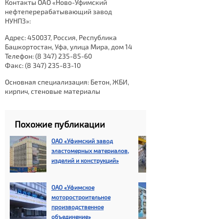
Контакты ОАО «Ново-Уфимский
нефтеперерабатывающий завод
НУНПЗ»:
Адрес: 450037, Россия, Республика
Башкортостан, Уфа, улица Мира, дом 14
Телефон: (8 347) 235-85-60
Факс: (8 347) 235-83-10
Основная специализация: Бетон, ЖБИ,
кирпич, стеновые материалы
Похожие публикации
ОАО «Уфимский завод
ОАО «Уфимски
эластомерных материалов,
эластомерных
изделий и конструкций»
изделий и ко
ОАО «Уфимское
Государствен
моторостроительное
Уфимское агр
производственное
предприятие
объединение»
«Гидравлика»