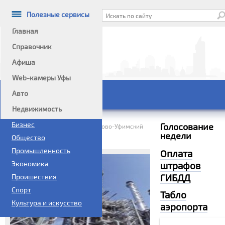
Полезные сервисы
Главная
Справочник
Афиша
Информационный портал
Web-камеры Уфы
Авто
Главное меню
Недвижимость
Политика
Бизнес
Голосование
Домой
Без рубрики
»
»
ОАО Ново-Уфимский
недели
нефтеперерабатывающий завод
Общество
Промышленность
Оплата
Экономика
штрафов
ГИБДД
Проишествия
Спорт
Табло
Культура и искусство
аэропорта