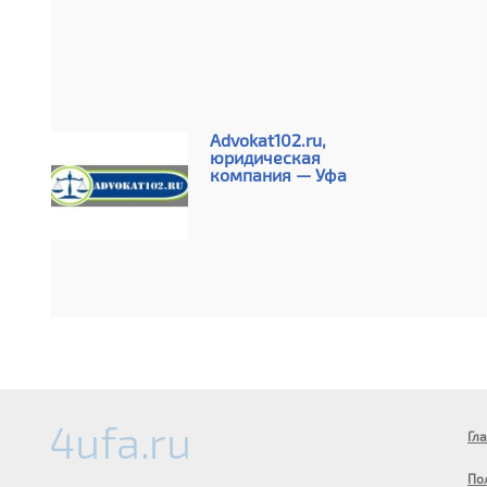
Advokat102.ru,
юридическая
компания — Уфа
Гл
По