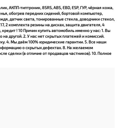
ллик, АКПП-типтроник, 8SRS, ABS, EBD, ESP, ГУР, чёрная кожа,
енья, обогрев передних сидений, бортовой компьютер,
ждя, датчик света, тонированные стекла, доводчики стекол,
7, 2 комплекта резины на дисках, защита двигателя, 4
 кредит ! 10 Причин купить автомобиль именно у нас: 1. Вы
 на другой. 2. У нас нет скрытых платежей и комиссий.
у. 4. Мы даём 100% юридические гарантии. 5. Все наши
 информацию о скрытых дефектах. 8. На желаемом
ле сделки (в отличие от продавцов частников). 10. Полное