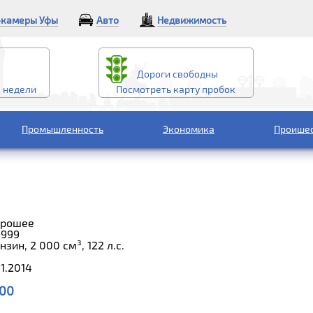
камеры Уфы
Авто
Недвижимость
Дороги свободны
2 недели
Посмотреть карту пробок
Промышленность
Экономика
Проише
орошее
1999
зин, 2 000 см³, 122 л.с.
11.2014
000