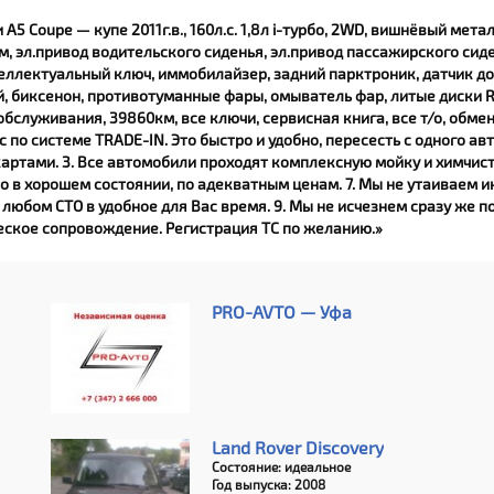
 А5 Coupe — купе 2011г.в., 160л.с. 1,8л i-турбо, 2WD, вишнёвый мета
ом, эл.привод водительского сиденья, эл.привод пассажирского сид
еллектуальный ключ, иммобилайзер, задний парктроник, датчик до
, биксенон, противотуманные фары, омыватель фар, литые диски R1
бслуживания, 39860км, все ключи, сервисная книга, все т/о, обмен,
 системе TRADE-IN. Это быстро и удобно, пересесть с одного авто
артами. 3. Все автомобили проходят комплексную мойку и химчистк
ко в хорошем состоянии, по адекватным ценам. 7. Мы не утаиваем
юбом СТО в удобное для Вас время. 9. Мы не исчезнем сразу же пос
ское сопровождение. Регистрация ТС по желанию.»
PRO-AVTO — Уфа
Land Rover Discovery
Состояние: идеальное
Год выпуска: 2008