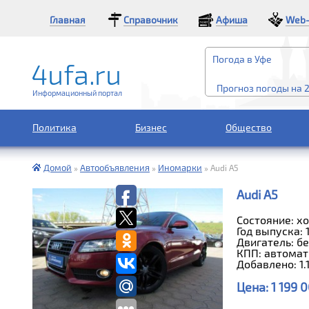
Главная
Справочник
Афиша
Web-
Погода в Уфе
Прогноз погоды на 
Информационный портал
Политика
Бизнес
Общество
Домой
Автообъявления
Иномарки
»
»
»
Audi A5
Audi A5
Состояние: х
Год выпуска: 
Двигатель: бен
КПП: автомат
Добавлено: 1.
Цена:
1 199 