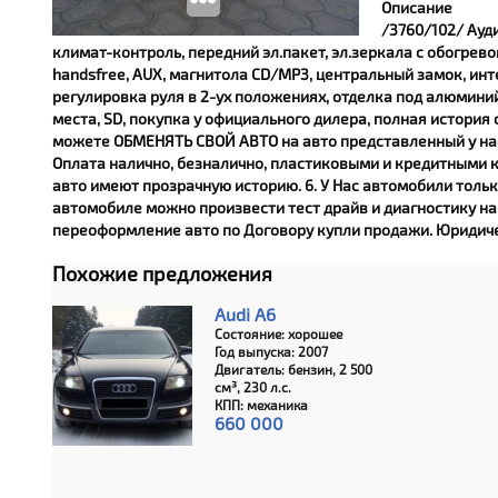
Описание
/3760/102/ Ауди
климат-контроль, передний эл.пакет, эл.зеркала с обогрев
handsfree, AUX, магнитола CD/MP3, центральный замок, инт
регулировка руля в 2-ух положениях, отделка под алюминий
места, SD, покупка у официального дилера, полная история о
можете ОБМЕНЯТЬ СВОЙ АВТО на авто представленный у нас по
Оплата налично, безналично, пластиковыми и кредитными к
авто имеют прозрачную историю. 6. У Нас автомобили толь
автомобиле можно произвести тест драйв и диагностику на л
переоформление авто по Договору купли продажи. Юридиче
Похожие предложения
Audi A6
Состояние: хорошее
Год выпуска: 2007
Двигатель: бензин, 2 500
см³, 230 л.с.
КПП: механика
660 000