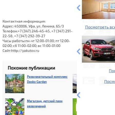
Контактная информация:
Адрес: 450006, Уфа, ул. Ленина, 65/3
Посмотреть вс
Телефон:+7 (347) 246-45-45, +7 (347) 291-
22-58, +7 (347) 292-39-27
Часы работы:пн-чт 12:00-01:00; пт 12:00-
02:00; сб 11:00-02:00; вс 11:00-01:00
Сайт:http://yakutov.ru
Похожие публикации
По
Развлекательный комплекс
Развлекатель
Посм
Dasko Garden
Уфы
Мегалэнд, детский парк
Dostavka102.r
развлечений