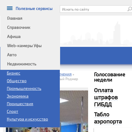
Полезные сервисы
Главная
Справочник
Афиша
Информационный портал
Web-камеры Уфы
Авто
Главное меню
Недвижимость
Политика
Бизнес
Голосование
Домой
Справочник
Развлечения
»
»
»
недели
Развлекательный комплекс Веселый Роджер
Общество
Промышленность
Оплата
Экономика
штрафов
ГИБДД
Проишествия
Спорт
Табло
Культура и искусство
аэропорта