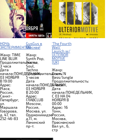
НОЧЬ
GusGus в
‘The Fourth
ЭКСПЕРИМЕНТОВ
Москве!
Wall’
Launch w/
Жанр: TIME
Жанр:
ULTERIOR
LINE BLUR
Synth Pop,
MOTIVE
Продолжительность:
Trance,
[UK]
3 часа
Soul,
Дата
Techno
Жанр:
начала:ПОНЕДЕЛЬНИК,
Продолжительность:
Drum 'N
03 НОЯБРЯ
5 часов
Bass/Jungle
В 19:00
Дата
Продолжительность:
Адрес:
начала:ПОНЕДЕЛЬНИК,
4 часа
Place,
03 НОЯБРЯ
Дата
Россия,
В 20:00
начала:ПОНЕДЕЛЬНИК,
Санкт-
Адрес:
C 03 НА 04
Петербург,
ГЛАВCLUB
НОЯБРЯ В
ул.
Moscow,
00:00
Маршала
Россия,
Адрес: 16
Говорова,
Москва, ул.
Тонн,
д. 47, тел.
Орджоникидзе
Россия,
252-46-83
д.11, м.
Москва,
Ленинский
Пресненский
пр-т.
Вал ул., 6,
стр