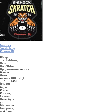
G-shock
Skratch by
Pioneer DJ
Жанр:
Turntablism,
Hip-
Hop/Urban
Продолжительность:
4 часа
Дата
начала:ПЯТНИЦА
, 07 НОЯБРЯ
В 19:00
Адрес:
Place,
Россия,
Санкт-
Петербург,
ул.
Маршала
Говорова,
д. 47, тел.