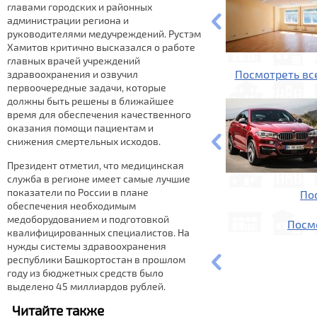
главами городских и районных
администрации региона и
руководителями медучреждений. Рустэм
Хамитов критично высказался о работе
главных врачей учреждений
Посмотреть вс
здравоохранения и озвучил
первоочередные задачи, которые
должны быть решены в ближайшее
время для обеспечения качественного
оказания помощи пациентам и
снижения смертельных исходов.
Президент отметил, что медицинская
служба в регионе имеет самые лучшие
показатели по России в плане
По
обеспечения необходимым
медоборудованием и подготовкой
Посм
квалифицированных специалистов. На
нужды системы здравоохранения
республики Башкортостан в прошлом
году из бюджетных средств было
выделено 45 миллиардов рублей.
Читайте также