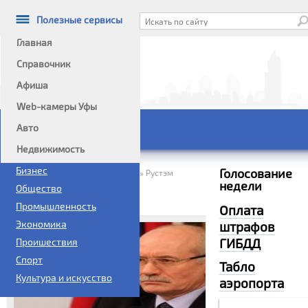
Полезные сервисы
Главная
Справочник
Афиша
Информационный портал
Web-камеры Уфы
Авто
Главное меню
Недвижимость
Политика
Бизнес
Голосование
Домой
Новости
Политика
»
»
»
Рустэм
недели
Хамитов оценил работу системы
Общество
здравоохранения республики
Промышленность
Оплата
Экономика
штрафов
ГИБДД
Проишествия
Спорт
Табло
Культура и искусство
аэропорта