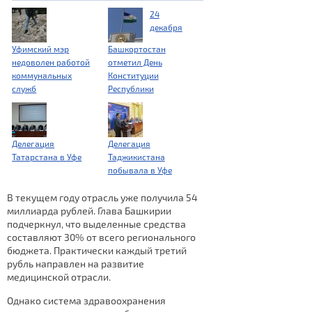
24
декабря
Уфимский мэр
Башкортостан
недоволен работой
отметил День
коммунальных
Конституции
служб
Республики
Делегация
Делегация
Татарстана в Уфе
Таджикистана
побывала в Уфе
В текущем году отрасль уже получила 54
миллиарда рублей. Глава Башкирии
подчеркнул, что выделенные средства
составляют 30% от всего регионального
бюджета. Практически каждый третий
рубль направлен на развитие
медицинской отрасли.
Однако система здравоохранения