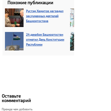
Похожие публикации
Рустэм Хамитов наградил
Рустэм Хамит
заслуженных деятелей
детского сада
Башкортостана
хороший шаг 
поставленны
24 декабря Башкортостан
Капремонт ж
отметил День Конституции
будет делатьс
Республики
собственнико
Оставьте
комментарий
Прежде чем добавить