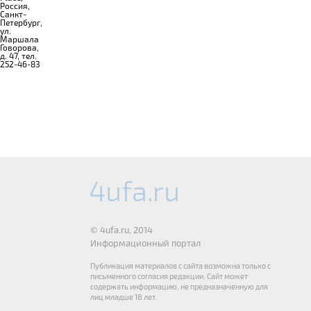
Россия,
Санкт-
Петербург,
ул.
Маршала
Говорова,
д. 47, тел.
252-46-83
© 4ufa.ru, 2014
Информационный портал
Публикация материалов с сайта возможна только с
письменного согласия редакции. Сайт может
содержать информацию, не предназначенную для
лиц младше 18 лет.