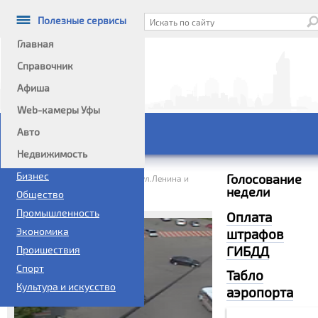
Полезные сервисы
Главная
Справочник
Афиша
Информационный портал
Web-камеры Уфы
Авто
Главное меню
Недвижимость
Политика
Бизнес
Голосование
Домой
Web-камеры Уфы
»
»
ул.Ленина и
недели
ул.Революционная
Общество
Промышленность
Оплата
Экономика
штрафов
ГИБДД
Проишествия
Спорт
Табло
Культура и искусство
аэропорта