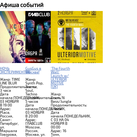
Афиша событий
НОЧЬ
GusGus в
‘The Fourth
ЭКСПЕРИМЕНТОВ
Москве!
Wall’
Launch w/
Жанр: TIME
Жанр:
ULTERIOR
LINE BLUR
Synth Pop,
MOTIVE
Продолжительность:
Trance,
[UK]
3 часа
Soul,
Дата
Techno
Жанр:
начала:ПОНЕДЕЛЬНИК,
Продолжительность:
Drum 'N
03 НОЯБРЯ
5 часов
Bass/Jungle
В 19:00
Дата
Продолжительность:
Адрес:
начала:ПОНЕДЕЛЬНИК,
4 часа
Place,
03 НОЯБРЯ
Дата
Россия,
В 20:00
начала:ПОНЕДЕЛЬНИК,
Санкт-
Адрес:
C 03 НА 04
Петербург,
ГЛАВCLUB
НОЯБРЯ В
ул.
Moscow,
00:00
Маршала
Россия,
Адрес: 16
Говорова,
Москва, ул.
Тонн,