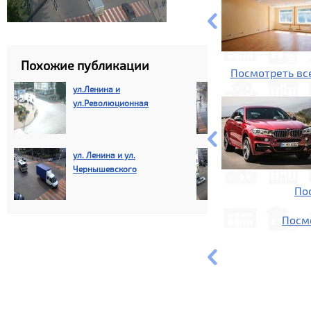
Похожие публикации
Посмотреть вс
ул.Ленина и
ул. Ленина и 
ул.Революционная
ул. Ленина и ул.
ул.Ленина и 
Чернышевского
Революции
По
Посм