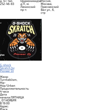
д. 47, тел.
Орджоникидзе
Россия,
252-46-83
д.11, м.
Москва,
Ленинский
Пресненский
пр-т.
Вал ул., 6,
стр
G-shock
Skratch by
Pioneer DJ
Жанр:
Turntablism,
Hip-
Hop/Urban
Продолжительность:
4 часа
Дата
начала:ПЯТНИЦА
, 07 НОЯБРЯ
В 19:00
Адрес:
Place,