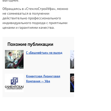
выгоднее.
Обращаясь в «СтеклоСтройУфа», можно
не сомневаться в получении
действительно профессионального
индивидуального подхода с приятными
ценами и гарантиями качества.
Похожие публикации
C «Башнефтью» на выход
Разработана 
концепция ус
рекламных ко
Уфе
Kлиентская Лизинговая
Аспирантура 
Компания — Уфа
будущее