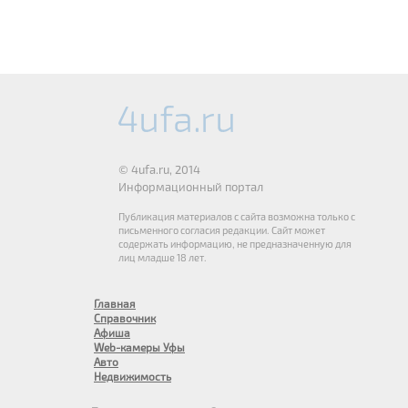
© 4ufa.ru, 2014
Информационный портал
Публикация материалов с сайта возможна только с
письменного согласия редакции. Сайт может
содержать информацию, не предназначенную для
лиц младше 18 лет.
Главная
Справочник
Афиша
Web-камеры Уфы
Авто
Недвижимость