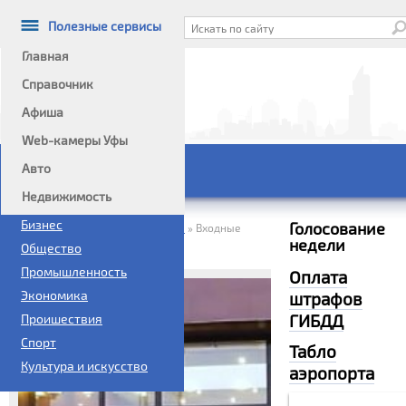
Полезные сервисы
Главная
Справочник
Афиша
Информационный портал
Web-камеры Уфы
Авто
Главное меню
Недвижимость
Политика
Бизнес
Голосование
Домой
Справочник
Услуги
»
»
»
Входные
недели
группы от профессионалов
Общество
Промышленность
Оплата
Экономика
штрафов
ГИБДД
Проишествия
Спорт
Табло
Культура и искусство
аэропорта