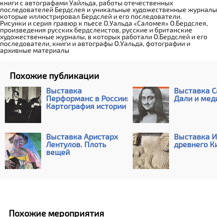
книги с автографами Уайльда, работы отечественных
последователей Бердслея и уникальные художественные журналы
которые иллюстрировал Бердслей и его последователи.
Рисунки и серия гравюр к пьесе О.Уальда «Саломея» О.Бердслея,
произведения русских бердслеистов, русские и британские
художественные журналы, в которых работали О.Бердслей и его
последователи, книги и автографы О.Уальда, фотографии и
архивные материалы
Похожие публикации
Выставка
Выставка С
Перформанс в России:
Дали и мед
Картография истории
Выставка Аристарх
Выставка И
Лентулов. Плоть
древнего К
вещей
Похожие мероприятия