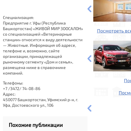
Специализация:
Предприятие г. Уфы (Республика
Башкортостан) «ЖИВОЙ МИР ЗООСАЛОН»
Посмотреть вс
со специализацией «Ветеринарные
станции» относится к виду деятельности
— Животные. Информация об адресе,
телефоне и, возможно, сайте
организации, принадлежащей
рыночному сегменту «Дом и семья»,
размещена ниже в справочнике
компаний.
По
Телефоны:
+7 /3472/ 74-08-86
Посм
Адрес:
450077 Башкортостан, Уфимский р-н, г.
Уфа, Достоевского ул., 106
Похожие публикации