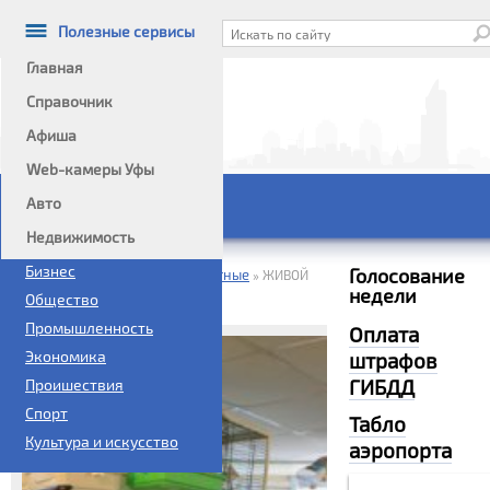
Полезные сервисы
Главная
Справочник
Афиша
Информационный портал
Web-камеры Уфы
Авто
Главное меню
Недвижимость
Политика
Бизнес
Голосование
Домой
Справочник
Животные
»
»
»
ЖИВОЙ
недели
МИР ЗООСАЛОН
Общество
Промышленность
Оплата
Экономика
штрафов
ГИБДД
Проишествия
Спорт
Табло
Культура и искусство
аэропорта