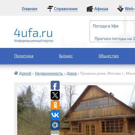
Главная
Справочник
Афиша
Web-
Погода в Уфе
Прогноз погоды на 
Информационный портал
Политика
Бизнес
Общество
Домой
Недвижимость
Дома
»
»
»
Продажа дома, Москва г., Москв