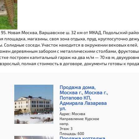
95. Новая Москва, Варшавское ш. 32 км от МКАД, Подольский район
 площадка, магазины, своя зона отдыха, пруд, круглосуточно деж
. Солидные соседи. Участок находится в окружении вековых елей,
рожен деревянным забором с металлическими столбами, фруктовый
участке построен капитальный гараж на два м/м — 70 кв м, двухуро
зрослый, полная стоимость в договоре, документы готовы к прод
Продажа дома,
Москва г., Москва г.,
Потапово КП,
Адмирала Лазарева
ул.
Адрес: Москва
Направление: Курское
напр.
Этаж: 3
Площадь: 600
Продажа коттеджа,