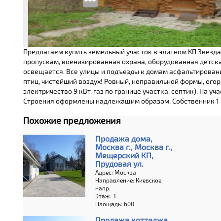
Предлагаем купить земельный участок в элитном КП Звезда 
пропускам, военизированная охрана, оборудованная детская
освещается. Все улицы и подъезды к домам асфальтированы
птиц, чистейший воздух! Ровный, неправильной формы, ого
электричество 9 кВт, газ по границе участка, септик). На 
Строения оформлены надлежащим образом. Собственник 1 в
Похожие предложения
Продажа дома,
Москва г., Москва г.,
Мещерский КП,
Прудовая ул.
Адрес: Москва
Направление: Киевское
напр.
Этаж: 3
Площадь: 600
Продажа коттеджа,