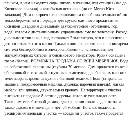
пешком, в нем находятся сады, школа, магазины, ж/д станция (час до
Киевского вокзала) и автобусная остановка (до ст. Метро Юго-
западная). Дом построен с использованием новейших технологий по
теплосбережению и подходит для круглогодичного проживания.
Оснащен шведским дизельным двухконтурным (отопление, гор.
вода) котлом с дистанционным управлением смс по телефону. Расход
дизельного топлива в год составляет 2 тыс литров, что в пересчете на
деньги около 6 тыс в месяц. Также в доме спроектирована и внедрена
система бесперебойного электроснабжения с использованием
аккумуляторных батарей и бензинового генератора. Кухня оснащена
газом (балон). ВОЗМОЖНА ПРОДАЖА СО ВСЕЙ МЕБЕЛЬЮ!! Вода
из собственной скважины (глубина 70 метров. Дом продается со всей
обстановкой и техникой: спутниковая антенна, два больших плоских
телевизора,встроенная кухня с бытовой техникой Бош (стиральная
машина, посудомоечная машина, духовка, варочная панель), мягкая
мебель: три дивана, двухспальная кровать. На территории участка
высажены плодовые 8 летние деревья, которые уже плодоносят.
Также имеется бытовой домик, для хранения топлива для котла, а
также садового инвентаря и летней мебели. Есть возможность
расширения площади участка — соседний участок также продается.